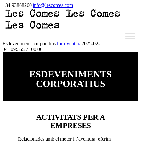
Skip
+34 93868260
|
info@lescomes.com
to
Instagram
content
Esdeveniments corporatius
Toni Ventura
2025-02-
04T09:36:27+00:00
ESDEVENIMENTS
CORPORATIUS
ACTIVITATS PER A
EMPRESES
Relacionades amb el motor i l’aventura, oferim