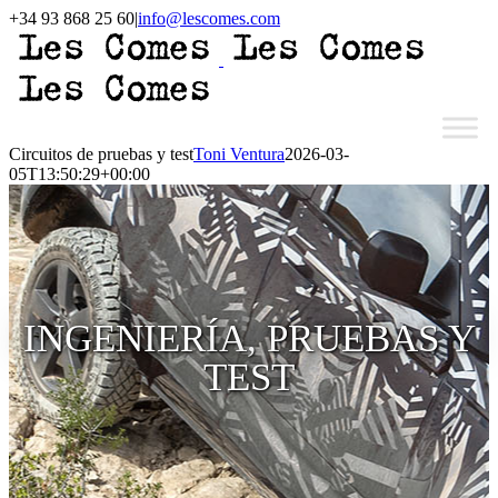
Saltar
+34 93 868 25 60
|
info@lescomes.com
al
Instagram
contenido
Circuitos de pruebas y test
Toni Ventura
2026-03-
05T13:50:29+00:00
INGENIERÍA, PRUEBAS Y
TEST